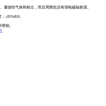
爆、腐蚀性气体和粉尘，而且周围也没有强电磁辐射源。
：≤85%RH。
所帮助。
？