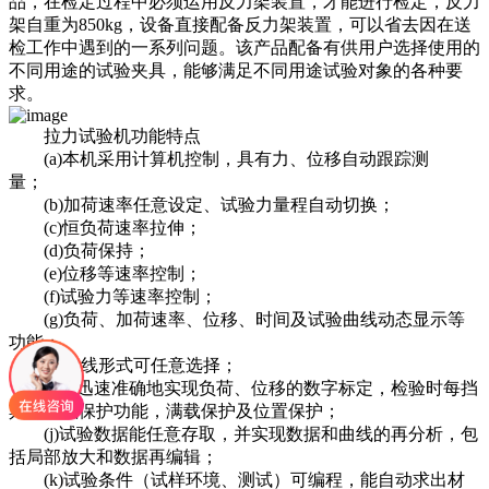
品，在检定过程中必须运用反力架装置，才能进行检定，反力
架自重为850kg，设备直接配备反力架装置，可以省去因在送
检工作中遇到的一系列问题。该产品配备有供用户选择使用的
不同用途的试验夹具，能够满足不同用途试验对象的各种要
求。
拉力试验机功能特点
(a)本机采用计算机控制，具有力、位移自动跟踪测
量；
(b)加荷速率任意设定、试验力量程自动切换；
(c)恒负荷速率拉伸；
(d)负荷保持；
(e)位移等速率控制；
(f)试验力等速率控制；
(g)负荷、加荷速率、位移、时间及试验曲线动态显示等
功能；
(h)曲线形式可任意选择；
(i)能迅速准确地实现负荷、位移的数字标定，检验时每挡
具有过载保护功能，满载保护及位置保护；
(j)试验数据能任意存取，并实现数据和曲线的再分析，包
括局部放大和数据再编辑；
(k)试验条件（试样环境、测试）可编程，能自动求出材