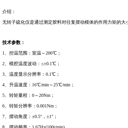
介绍：
无转子硫化仪是通过测定胶料对往复摆动模体的作用力矩的大
技术参数：
1、控温范围：室温～200℃；
2、模腔温度波动：≤±0.1℃；
3、温度显示分辨率：0.1℃；
4、升温速度：16℃/min～25℃/min；
5、转矩量程：0～20Nm；
6、转矩分辨率：0.001Nm；
7、摆动角度：±0.5°，±1°；
8、摆动频率：1.67Hz(100r/min)。