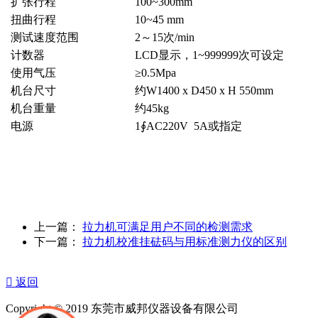
扩张行程
100~300mm
扭曲行程
10~45 mm
测试速度范围
2～15次/min
计数器
LCD显示，1~999999次可设定
使用气压
≥0.5Mpa
机台尺寸
约W1400 x D450 x H 550mm
机台重量
约45kg
电源
1∮AC220V 5A或指定
上一篇：
拉力机可满足用户不同的检测需求
下一篇：
拉力机校准挂砝码与用标准测力仪的区别

返回
Copyright © 2019 东莞市威邦仪器设备有限公司