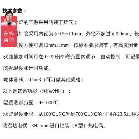
技术参数：
l试验火焰的气源采用瓶装丁烷气；
l燃烧器针管采用内径为￠0.5±0.1mm、外径不超过￠0.9mm
l火焰高度方便可调12mm±1mm，按标准要求调节，有高度测
l火焰施加时间可在0～99分99秒范围内调节，自动控制，可记录
l选配温度和计时功能。
l箱体容积：0.5m3（可订做其他规格）
以下是选购功能（测温计时）：
l温度测试范围：0~1000℃
l火焰温度要求：从100℃±5℃升到700℃±3℃的时间在23.5±1
测温热电偶：Φ0.5mm进口铠装（K型）热电偶。