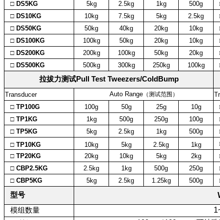
□ DS5KG
5kg
2.5kg
1kg
500g
□ DS10KG
10kg
7.5kg
5kg
2.5kg
□ DS50KG
50kg
40kg
20kg
10kg
□ DS100KG
100kg
50kg
20kg
10kg
□ DS200KG
200kg
100kg
50kg
20kg
□ DS500KG
500kg
300kg
250kg
100kg
拉拔力测试Pull Test Tweezers/ColdBump
Auto Range
Transducer
（测试范围）
T
□ TP100G
100g
50g
25g
10g
□ TP1KG
1kg
500g
250g
100g
□ TP5KG
5kg
2.5kg
1kg
500g
□ TP10KG
10kg
5kg
2.5kg
1kg
□ TP20KG
20kg
10kg
5kg
2kg
□ CBP2.5KG
2.5kg
1kg
500g
250g
□ CBP5KG
5kg
2.5kg
1.25kg
500g
型号
模组数量
1