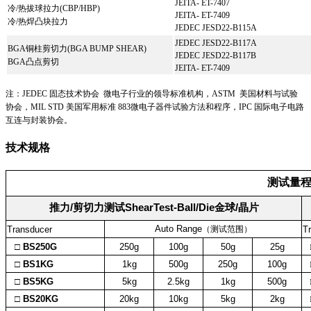
JEITA- ET-7407
冷/热拔球拉力(CBP/HBP)
JEITA- ET-7409
冷/热焊凸块拉力
JEDEC JESD22-B115A
JEDEC JESD22-B117A
BGA铜柱剪切力(BGA BUMP SHEAR)
JEDEC JESD22-B117B
BGA凸点剪切
JEITA- ET-7409
注：JEDEC 固态技术协会 微电子行业的领导标准机构，ASTM 美国材料与试验
协会，MIL STD 美国军用标准 883微电子器件试验方法和程序，IPC 国际电子电路
互连与封装协会。
技术规格
测试量
推力/剪切力测试ShearTest-Ball/Die金球/晶片
Auto Range
Transducer
（测试范围）
T
□ BS250G
250g
100g
50g
25g
□ BS1KG
1kg
500g
250g
100g
□ BS5KG
5kg
2.5kg
1kg
500g
□ BS20KG
20kg
10kg
5kg
2kg