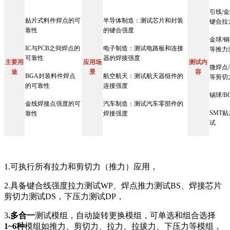
引线/金
贴片式料件焊点的可
半导体制造：测试芯片和封装
键合拉
靠性
的键合强度
金球/铜
IC与PCB之间焊点的
电子制造：测试电路板和连接
等推力
可靠性
器的焊接强度
主要用
应用场
测试内
微焊点/
途
景
容
BGA封装料件焊点
航空航天：测试航天器组件的
等剪切
的可靠性
连接强度
锡球/B
金线焊接点强度的可
汽车制造：测试汽车零部件的
SMT
靠性
焊接强度
试
1.可执行所有拉力和剪切力（推力）应用，
2.具备键合线强度拉力测试WP、焊点推力测试BS、焊接芯片
剪切力测试DS，下压力测试DP，
3
.多合一
测试模组，自动旋转更换模组，可单选和组合选择
1~6种
模组如推力、剪切力、拉力、拉拔力、下压力等模组，