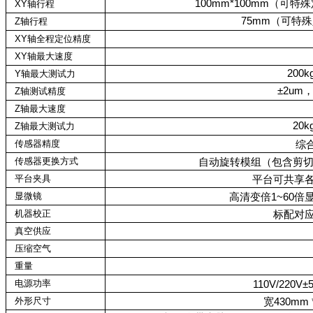
100mm*100mm（可特殊
XY轴行程
75mm（可特殊定
Z轴行程
XY轴全程定位精度
XY轴最大速度
200
Y轴最大测试力
±2um
Z轴测试精度
Z轴最大速度
20
Z轴最大测试力
传感器精度
综合
传感器更换方式
自动旋转模组（包含剪切
平台夹具
平台可共享各
显微镜
高清变倍1~60倍
机器校正
标配对
真空供应
压缩空气
重量
电源功率
110V/220V
外形尺寸
宽430mm 