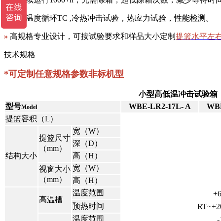
»
符合温度循环TC ,冷热冲击试验，热应力试验，性能检测。
»
高规格专业设计，可按试验要求和样品大小定制
提篮水平左
技术规格
*可定制任意规格参数非标机型
小型高低温冲击试验箱
型号
WBE-LR2-17L- A
WBE
Model
提篮容积（L）
宽（W）
提篮尺寸
深（D）
（mm）
结构大小
高（H）
宽（W）
视窗大小
（mm）
高（H）
温度范围
+
高温槽
预热时间
RT~+
温度范围
-