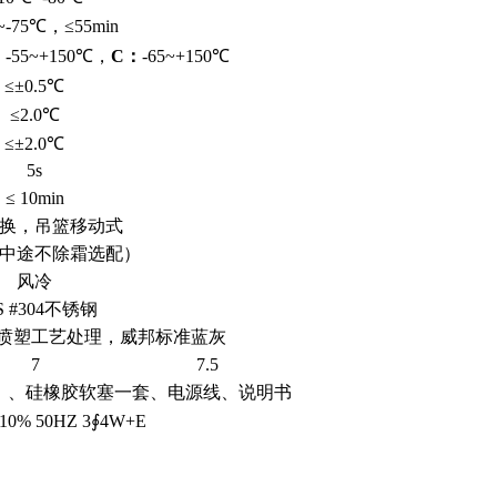
~-75℃，≤55min
：
-55~+150℃，
C：
-65~+150℃
≤±0.5℃
≤2.0℃
≤±2.0℃
5s
≤ 10min
换，吊篮移动式
次（中途不除霜选配）
风冷
S #304不锈钢
喷塑工艺处理，威邦标准蓝灰
7
7.5
）、硅橡胶软塞一套、电源线、说明书
10% 50HZ 3∮4W+E