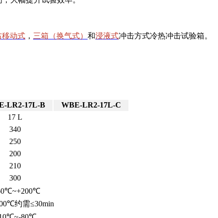
右移动式
，
三箱（换气式）
和
浸液式
冲击方式冷热冲击试验箱。
-LR2-17L-B
WBE-LR2-17L-C
17 L
340
250
200
210
300
60℃~+200℃
200℃约需≤30min
10℃~-80℃