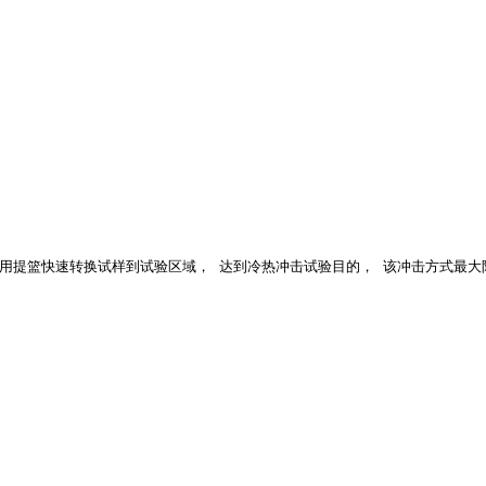
热两箱结构，利用提篮快速转换试样到试验区域， 达到冷热冲击试验目的， 该冲击方