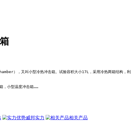
击箱
k Test Chamber），又叫小型冷热冲击箱。试验容积大小17L，采用冷
格
威邦实力
相关产品